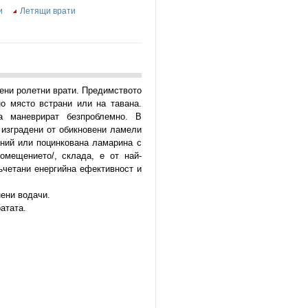
и
Летящи врати
ени ролетни врати. Предимството
но място встрани или на тавана.
а маневрират безпроблемно. В
 изградени от обикновени ламели
иний или поцинкована ламарина с
омещението/, склада, е от най-
ъчетани енергийна ефективност и
ени водачи.
атата.