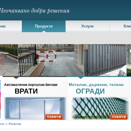
нас
Продукти
Услуги
Кли
ални врати
Метални, дървени, телени
Автоматични портални битови
ВРАТИ
ОГРАДИ
ати
Ролетни