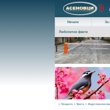
Начало
За 
Любопитни факти
Асеновци ЕООД - Бариери, огради, индустри
Продукти
Врати
Индустриални вр