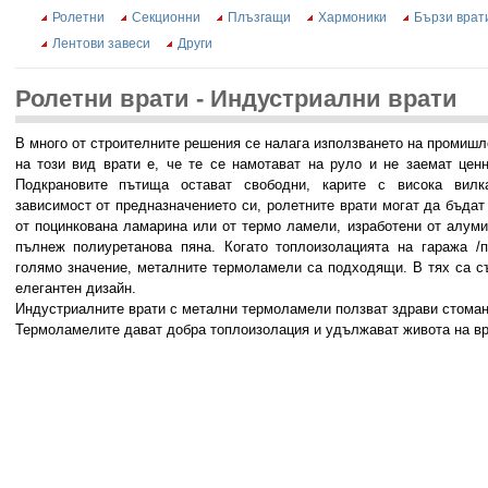
Ролетни
Секционни
Плъзгащи
Хармоники
Бързи врат
Лентови завеси
Други
Ролетни врати - Индустриални врати
В много от строителните решения се налага използването на промишл
на този вид врати е, че те се намотават на руло и не заемат цен
Подкрановите пътища остават свободни, карите с висока вилк
зависимост от предназначението си, ролетните врати могат да бъдат
от поцинкована ламарина или от термо ламели, изработени от алум
пълнеж полиуретанова пяна. Когато топлоизолацията на гаража /п
голямо значение, металните термоламели са подходящи. В тях са с
елегантен дизайн.
Индустриалните врати с метални термоламели ползват здрави стоман
Термоламелите дават добра топлоизолация и удължават живота на вр