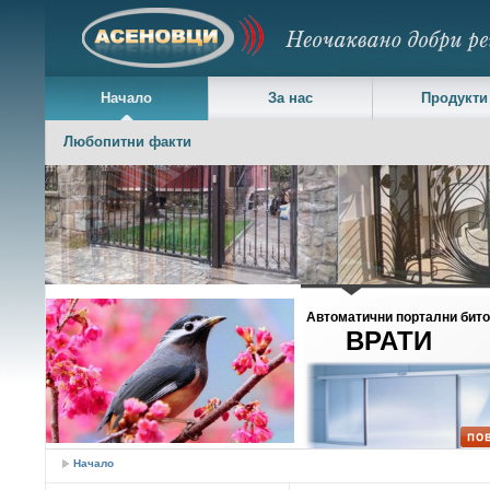
Начало
За нас
Продукти
Любопитни факти
Асеновци ЕООД - Навеси, портални и дворни врати
Автоматични портални бит
ВРАТИ
Начало