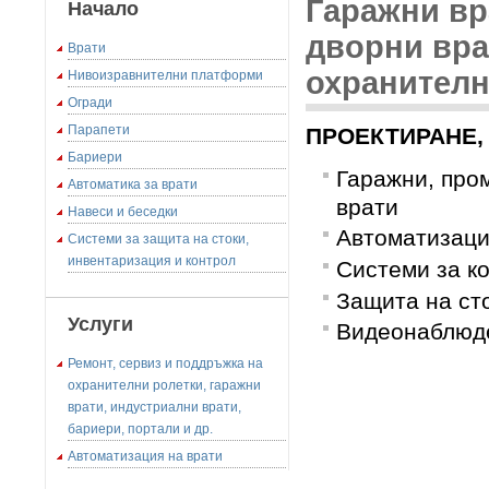
Гаражни вр
Начало
дворни вра
Врати
охранителн
Нивоизравнителни платформи
Огради
Парапети
ПРОЕКТИРАНЕ,
Бариери
Гаражни, про
Автоматика за врати
врати
Навеси и беседки
Автоматизаци
Системи за защита на стоки,
инвентаризация и контрол
Системи за к
Защита на ст
Услуги
Видеонаблюд
Ремонт, сервиз и поддръжка на
охранителни ролетки, гаражни
врати, индустриални врати,
бариери, портали и др.
Автоматизация на врати