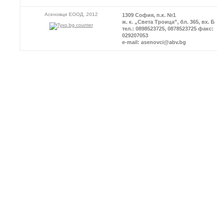
Асеновци ЕООД, 2012
1309 София, п.к. №1
ж. к. „Света Троица”, бл. 365, вх. Б
тел.: 0898523725, 0878523725 факс:
029207053
e-mail: asenovci@abv.bg