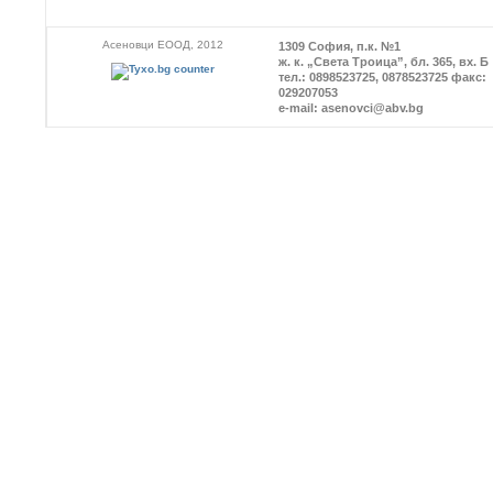
Асеновци ЕООД, 2012
1309 София, п.к. №1
ж. к. „Света Троица”, бл. 365, вх. Б
тел.: 0898523725, 0878523725 факс:
029207053
e-mail: asenovci@abv.bg