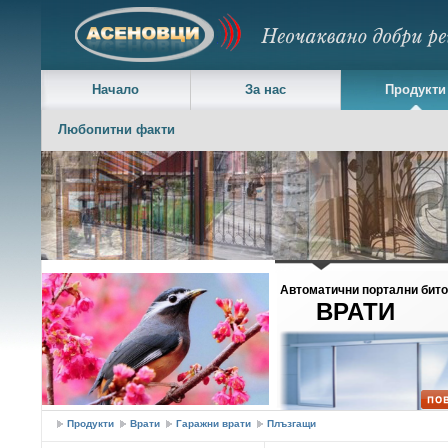
Начало
За нас
Продукти
Любопитни факти
Асеновци ЕООД - Навеси, портални и дворни врати
Автоматични портални бит
ВРАТИ
Продукти
Врати
Гаражни врати
Плъзгащи