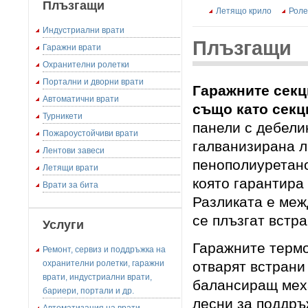
Плъзгащи
Летящо крило
Роле
Индустриални врати
Плъзгащи
Гаражни врати
Охранителни ролетки
Портални и дворни врати
Гаражните секц
Автоматични врати
също като секц
Турникети
панели с дебелин
Пожароустойчиви врати
галванизирана л
Лентови завеси
пенополиуретано
Летящи врати
която гарантира 
Врати за бита
Разликата е межд
се плъзгат встра
Услуги
Гаражните термо
Ремонт, сервиз и поддръжка на
отварят встрани 
охранителни ролетки, гаражни
врати, индустриални врати,
балансиращ мех
бариери, портали и др.
лесни за поддръ