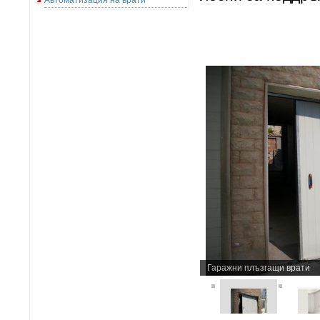
Автоматизация на врати
Гаражни плъзгащи врати